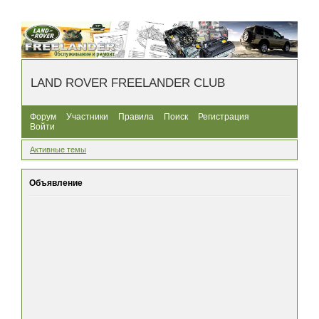
LAND ROVER FREELANDER CLUB
Форум
Участники
Правила
Поиск
Регистрация
Войти
Активные темы
Объявление