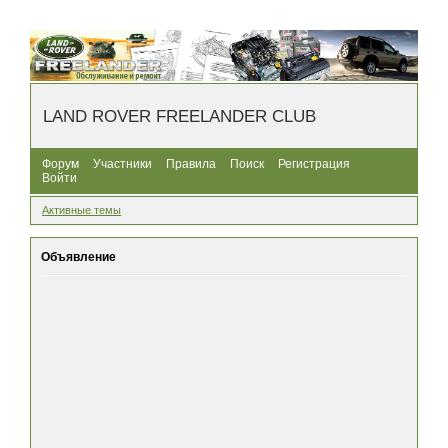
LAND ROVER FREELANDER CLUB
Форум
Участники
Правила
Поиск
Регистрация
Войти
Активные темы
Объявление