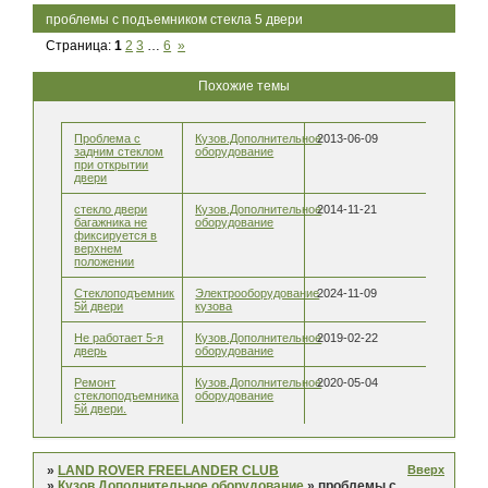
проблемы с подъемником стекла 5 двери
Страница:
1
2
3
…
6
»
Похожие темы
Проблема с
Кузов.Дополнительное
2013-06-09
задним стеклом
оборудование
при открытии
двери
стекло двери
Кузов.Дополнительное
2014-11-21
багажника не
оборудование
фиксируется в
верхнем
положении
Стеклоподъемник
Электрооборудование
2024-11-09
5й двери
кузова
Не работает 5-я
Кузов.Дополнительное
2019-02-22
дверь
оборудование
Ремонт
Кузов.Дополнительное
2020-05-04
стеклоподъемника
оборудование
5й двери.
Вверх
»
LAND ROVER FREELANDER CLUB
»
Кузов.Дополнительное оборудование
»
проблемы с