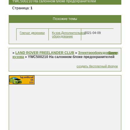
YWC500210 На салонном блоке предохранителей
Страница:
1
Похожие темы
Глючат дворники
Кузов.Дополнительное
2021-04-09
оборудование
Вверх
»
LAND ROVER FREELANDER CLUB
»
Электрооборудование
кузова
»
YWC500210 На салонном блоке предохранителей
создать бесплатный форум