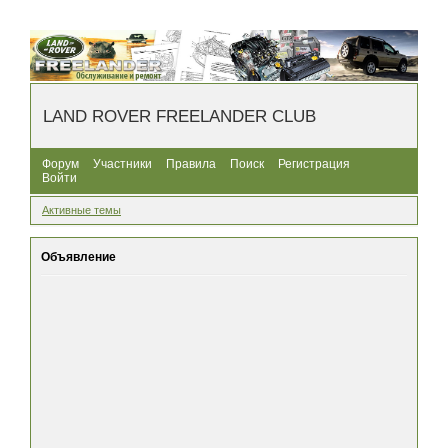
LAND ROVER FREELANDER CLUB
Форум
Участники
Правила
Поиск
Регистрация
Войти
Активные темы
Объявление