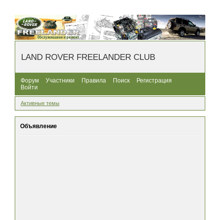
LAND ROVER FREELANDER CLUB
Форум
Участники
Правила
Поиск
Регистрация
Войти
Активные темы
Объявление