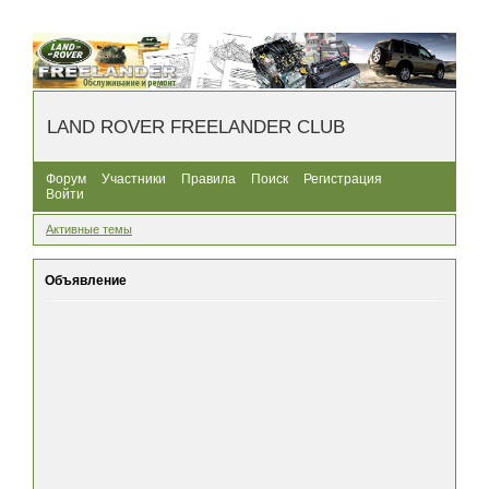
LAND ROVER FREELANDER CLUB
Форум
Участники
Правила
Поиск
Регистрация
Войти
Активные темы
Объявление