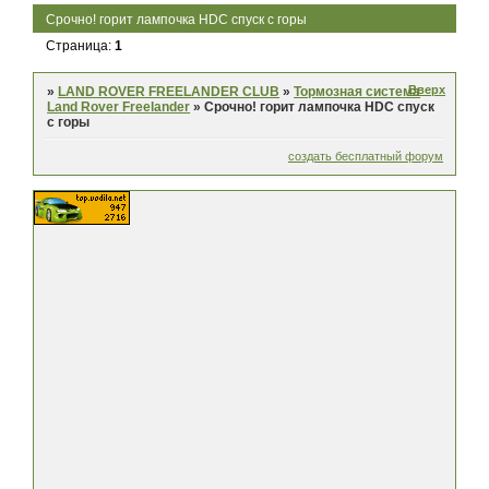
Срочно! горит лампочка HDC спуск с горы
Страница:
1
Вверх
»
LAND ROVER FREELANDER CLUB
»
Тормозная система
Land Rover Freelander
»
Срочно! горит лампочка HDC спуск
с горы
создать бесплатный форум