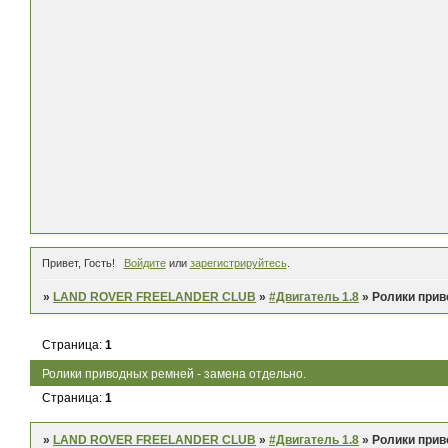
Привет, Гость!
Войдите
или
зарегистрируйтесь
.
»
LAND ROVER FREELANDER CLUB
»
#Двигатель 1.8
»
Ролики прив
Страница:
1
Ролики приводных ремней - замена отдельно.
Страница:
1
»
LAND ROVER FREELANDER CLUB
»
#Двигатель 1.8
»
Ролики прив