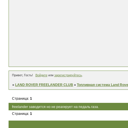
Привет, Гость!
Войдите
или
зарегистрируйтесь
.
»
LAND ROVER FREELANDER CLUB
»
Топливная система Land Rove
Страница:
1
freelander заводится но не реагирует на педаль газа.
Страница:
1