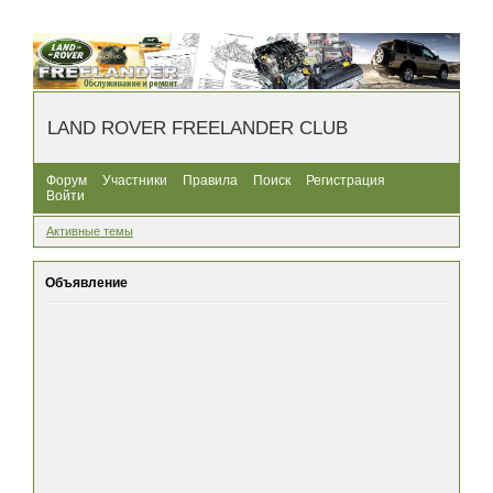
LAND ROVER FREELANDER CLUB
Форум
Участники
Правила
Поиск
Регистрация
Войти
Активные темы
Объявление