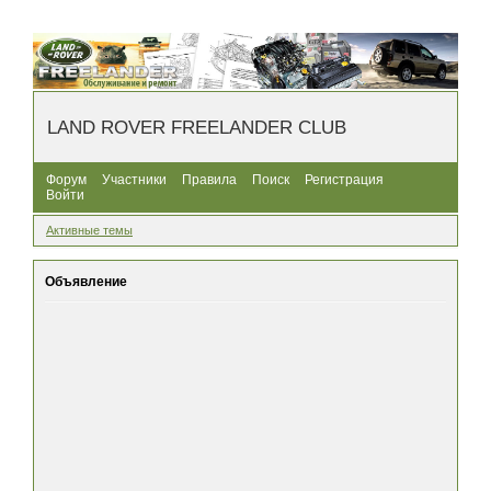
LAND ROVER FREELANDER CLUB
Форум
Участники
Правила
Поиск
Регистрация
Войти
Активные темы
Объявление