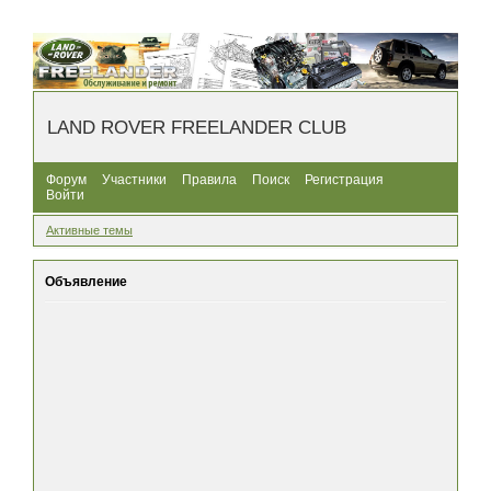
LAND ROVER FREELANDER CLUB
Форум
Участники
Правила
Поиск
Регистрация
Войти
Активные темы
Объявление