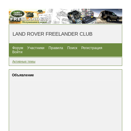
LAND ROVER FREELANDER CLUB
Форум
Участники
Правила
Поиск
Регистрация
Войти
Активные темы
Объявление