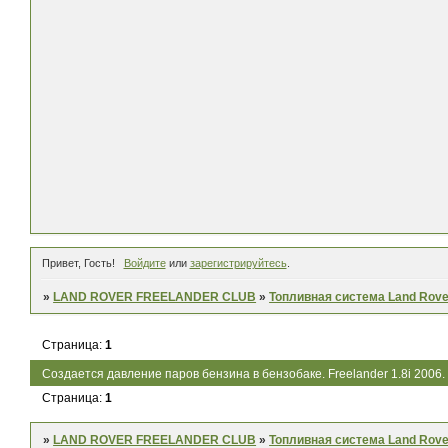
Привет, Гость!
Войдите
или
зарегистрируйтесь
.
»
LAND ROVER FREELANDER CLUB
»
Топливная система Land Rove
Страница:
1
Создается давление паров бензина в бензобаке. Freelander 1.8i 2006.
Страница:
1
»
LAND ROVER FREELANDER CLUB
»
Топливная система Land Rove