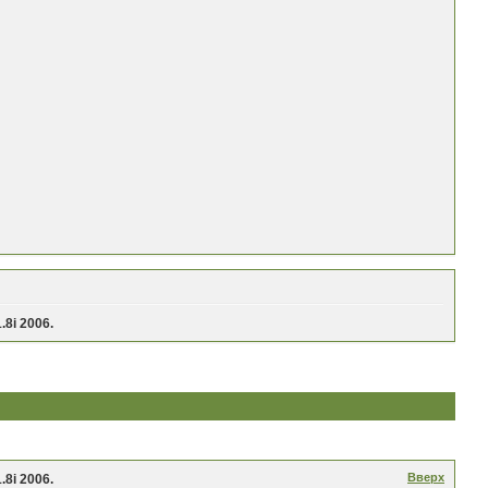
8i 2006.
Вверх
8i 2006.