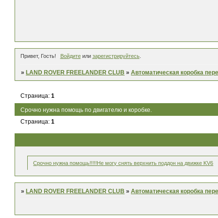
Привет, Гость!
Войдите
или
зарегистрируйтесь
.
»
LAND ROVER FREELANDER CLUB
»
Автоматическая коробка пер
Страница:
1
Срочно нужна помощь по двигателю и коробке.
Страница:
1
Срочно нужна помощь!!!!!Не могу снять верхнить поддон на движке KV6
»
LAND ROVER FREELANDER CLUB
»
Автоматическая коробка пер