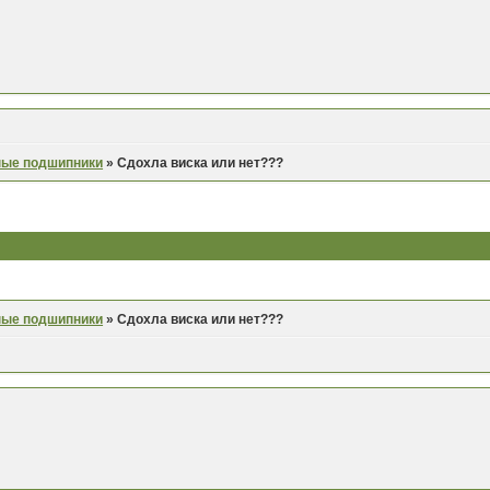
ные подшипники
»
Сдохла виска или нет???
ные подшипники
»
Сдохла виска или нет???