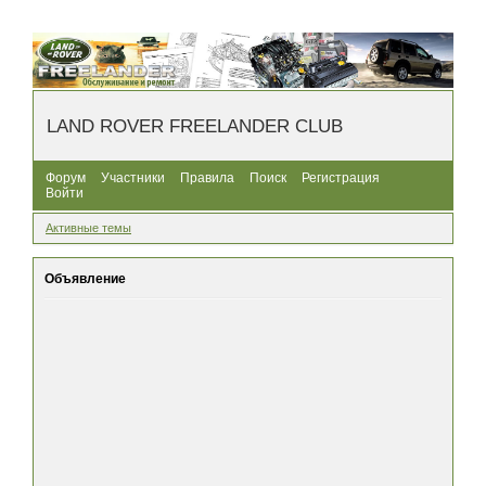
LAND ROVER FREELANDER CLUB
Форум
Участники
Правила
Поиск
Регистрация
Войти
Активные темы
Объявление