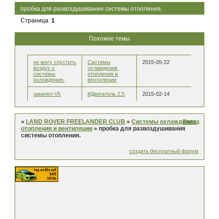
пробка для развоздушивания системы отопления.
Страница:
1
Похожие темы
не могу спустить
Системы
2015-05-22
воздух с
охлаждения,
системы
отопления и
охлождения.
вентиляции
закипел V6
#Двигатель 2.5
2015-02-14
Вверх
»
LAND ROVER FREELANDER CLUB
»
Системы охлаждения,
отопления и вентиляции
»
пробка для развоздушивания
системы отопления.
создать бесплатный форум