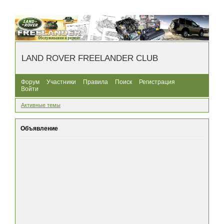
LAND ROVER FREELANDER CLUB
Форум
Участники
Правила
Поиск
Регистрация
Войти
Активные темы
Объявление