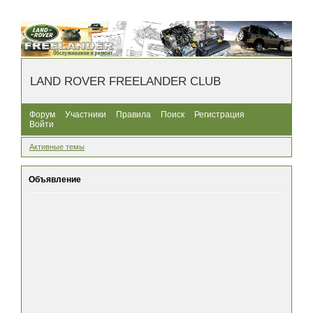
LAND ROVER FREELANDER CLUB
Форум
Участники
Правила
Поиск
Регистрация
Войти
Активные темы
Объявление