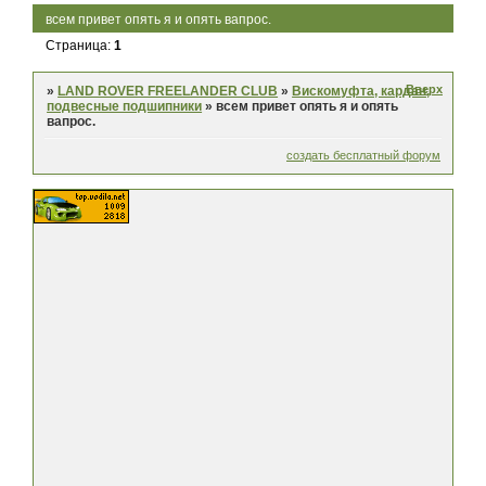
всем привет опять я и опять вапрос.
Страница:
1
Вверх
»
LAND ROVER FREELANDER CLUB
»
Вискомуфта, кардан,
подвесные подшипники
»
всем привет опять я и опять
вапрос.
создать бесплатный форум