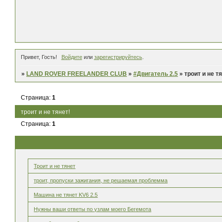
Привет, Гость!
Войдите
или
зарегистрируйтесь
.
»
LAND ROVER FREELANDER CLUB
»
#Двигатель 2.5
»
троит и не т
Страница:
1
троит и не тянет!
Страница:
1
Троит и не тянет
троит, пропуски зажигания, не решаемая проблемма
Машина не тянет KV6 2.5
Нужны ваши ответы по узлам моего Бегемота