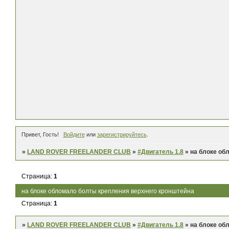
Привет, Гость!
Войдите
или
зарегистрируйтесь
.
»
LAND ROVER FREELANDER CLUB
»
#Двигатель 1.8
»
на блоке об
Страница:
1
на блоке обломало болты крепления верхнего кронштейна
Страница:
1
»
LAND ROVER FREELANDER CLUB
»
#Двигатель 1.8
»
на блоке об