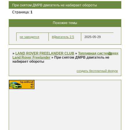
При снятом ДМРВ двигатель не набирает обороты
Страница:
1
Похожие темы
не заводится
#Двигатель 2.5
2025-05-29
Вверх
»
LAND ROVER FREELANDER CLUB
»
Топливная система
Land Rover Freelander
»
При снятом ДМРВ двигатель не
набирает обороты
создать бесплатный форум