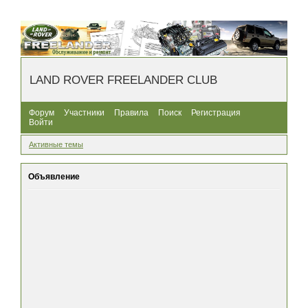
LAND ROVER FREELANDER CLUB
Форум
Участники
Правила
Поиск
Регистрация
Войти
Активные темы
Объявление