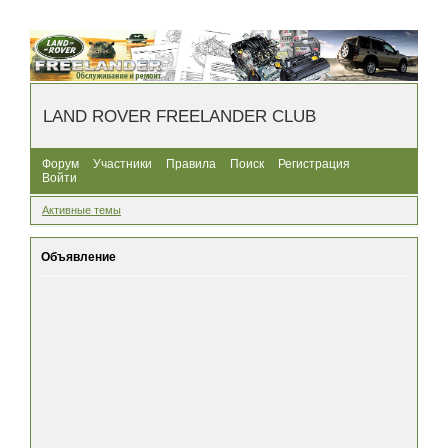
LAND ROVER FREELANDER CLUB
Форум
Участники
Правила
Поиск
Регистрация
Войти
Активные темы
Объявление