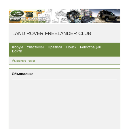
LAND ROVER FREELANDER CLUB
Форум
Участники
Правила
Поиск
Регистрация
Войти
Активные темы
Объявление