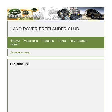
LAND ROVER FREELANDER CLUB
Форум
Участники
Правила
Поиск
Регистрация
Войти
Активные темы
Объявление