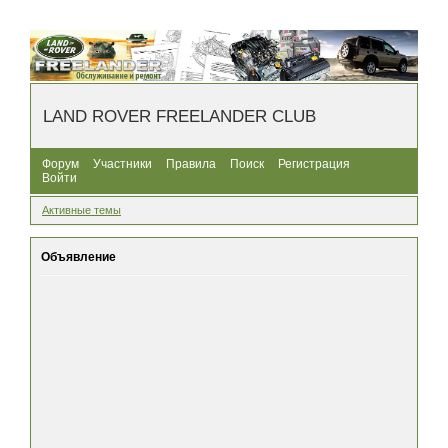
LAND ROVER FREELANDER CLUB
Форум
Участники
Правила
Поиск
Регистрация
Войти
Активные темы
Объявление