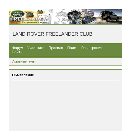
LAND ROVER FREELANDER CLUB
Форум
Участники
Правила
Поиск
Регистрация
Войти
Активные темы
Объявление