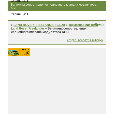
Страница:
1
Величина сопротивления челночного клапана модулятора
АБС
Страница:
1
Вверх
»
LAND ROVER FREELANDER CLUB
»
Тормозная система
Land Rover Freelander
»
Величина сопротивления
челночного клапана модулятора АБС
создать бесплатный форум