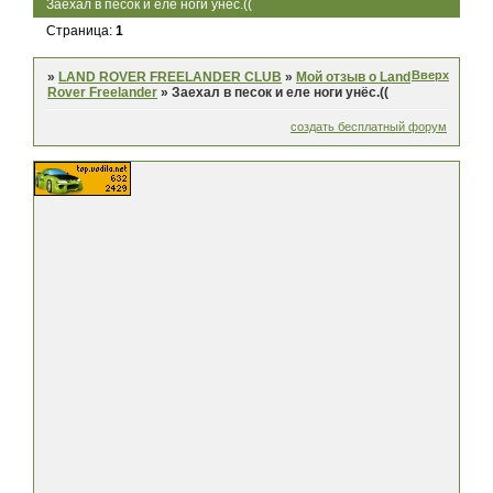
Заехал в песок и еле ноги унёс.((
Страница:
1
Вверх
»
LAND ROVER FREELANDER CLUB
»
Мой отзыв о Land
Rover Freelander
»
Заехал в песок и еле ноги унёс.((
создать бесплатный форум