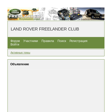
LAND ROVER FREELANDER CLUB
Форум
Участники
Правила
Поиск
Регистрация
Войти
Активные темы
Объявление