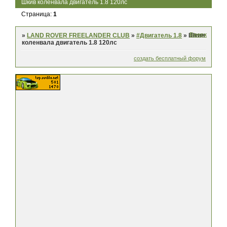
Шкив коленвала двигатель 1.8 120лс
Страница:
1
Вверх
»
LAND ROVER FREELANDER CLUB
»
#Двигатель 1.8
»
Шкив
коленвала двигатель 1.8 120лс
создать бесплатный форум