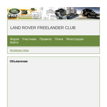
LAND ROVER FREELANDER CLUB
Форум
Участники
Правила
Поиск
Регистрация
Войти
Активные темы
Объявление