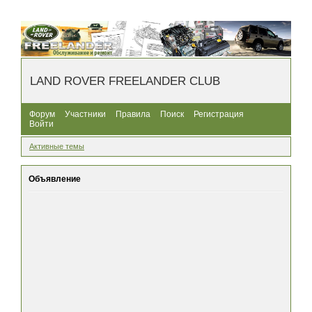
LAND ROVER FREELANDER CLUB
Форум
Участники
Правила
Поиск
Регистрация
Войти
Активные темы
Объявление