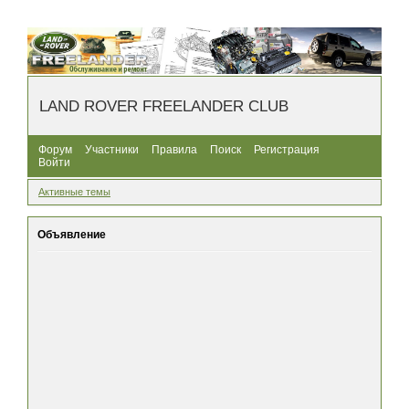
LAND ROVER FREELANDER CLUB
Форум
Участники
Правила
Поиск
Регистрация
Войти
Активные темы
Объявление