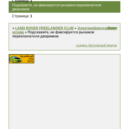
Страница:
1
Подскажите, не фиксируется рычажок переключателя
дворников
Страница:
1
Вверх
»
LAND ROVER FREELANDER CLUB
»
Электрооборудование
кузова
»
Подскажите, не фиксируется рычажок
переключателя дворников
создать бесплатный форум