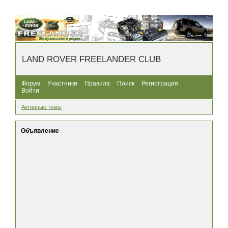
LAND ROVER FREELANDER CLUB
Форум
Участники
Правила
Поиск
Регистрация
Войти
Активные темы
Объявление