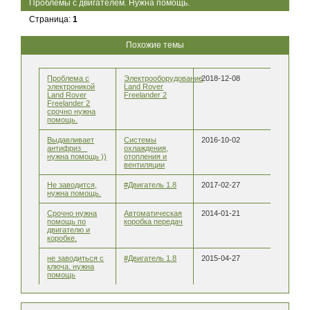
Проблемы с двигателем. Нужна помощь.
Страница:
1
Похожие темы
Проблема с
Электрооборудование
2018-12-08
электроникой
Land Rover
Land Rover
Freelander 2
Freelander 2
срочно нужна
помощь.
Выдавливает
Системы
2016-10-02
антифриз _
охлаждения,
нужна помощь ))
отопления и
вентиляции
Не заводится,
#Двигатель 1.8
2017-02-27
нужна помощь.
Срочно нужна
Автоматическая
2014-01-21
помощь по
коробка передач
двигателю и
коробке.
не заводиться с
#Двигатель 1.8
2015-04-27
ключа. нужна
помощь