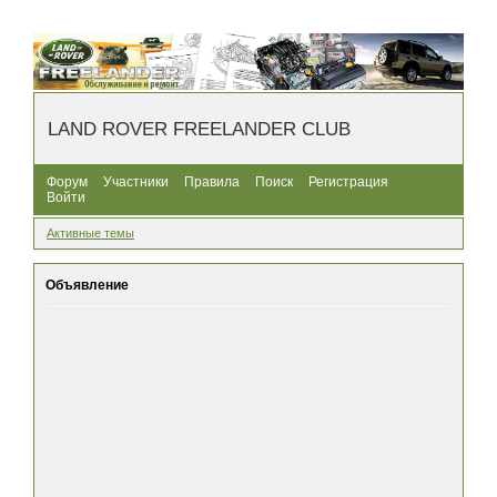
LAND ROVER FREELANDER CLUB
Форум
Участники
Правила
Поиск
Регистрация
Войти
Активные темы
Объявление