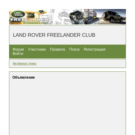
LAND ROVER FREELANDER CLUB
Форум
Участники
Правила
Поиск
Регистрация
Войти
Активные темы
Объявление