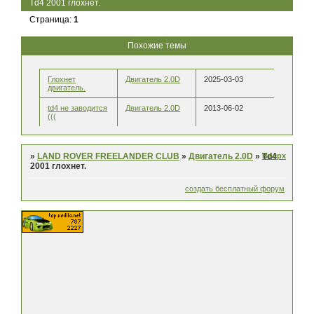
Td4 2001 глохнет.
Страница:
1
Похожие темы
Глохнет
Двигатель 2.0D
2025-03-03
двигатель.
td4 не заводится
Двигатель 2.0D
2013-06-02
(((
Вверх
»
LAND ROVER FREELANDER CLUB
»
Двигатель 2.0D
»
Td4
2001 глохнет.
создать бесплатный форум