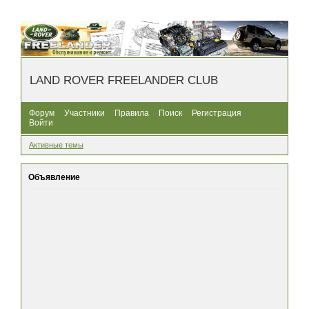
LAND ROVER FREELANDER CLUB
Форум
Участники
Правила
Поиск
Регистрация
Войти
Активные темы
Объявление