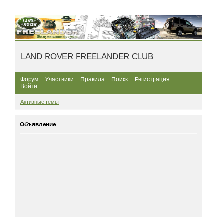
LAND ROVER FREELANDER CLUB
Форум
Участники
Правила
Поиск
Регистрация
Войти
Активные темы
Объявление