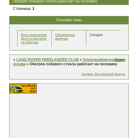
Обогрев лобового стекла работает на половину
Страница:
1
Похожие темы
Восстановление
Объявления
Сегодня
фото и картинок
форума
на форуме
Вверх
»
LAND ROVER FREELANDER CLUB
»
Электрооборудование
кузова
»
Обогрев лобового стекла работает на половину
создать бесплатный форум