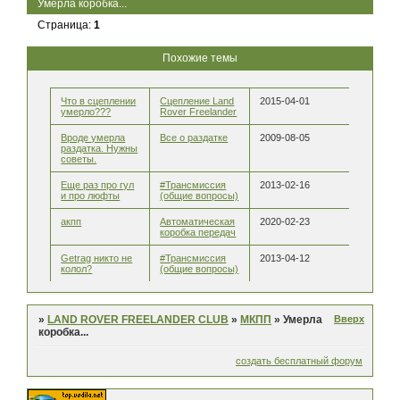
Умерла коробка...
Страница:
1
Похожие темы
Что в сцеплении
Сцепление Land
2015-04-01
умерло???
Rover Freelander
Вроде умерла
Все о раздатке
2009-08-05
раздатка. Нужны
советы.
Еще раз про гул
#Трансмиссия
2013-02-16
и про люфты
(общие вопросы)
акпп
Автоматическая
2020-02-23
коробка передач
Getrag никто не
#Трансмиссия
2013-04-12
колол?
(общие вопросы)
Вверх
»
LAND ROVER FREELANDER CLUB
»
МКПП
»
Умерла
коробка...
создать бесплатный форум