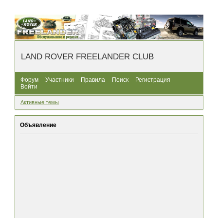
LAND ROVER FREELANDER CLUB
Форум
Участники
Правила
Поиск
Регистрация
Войти
Активные темы
Объявление