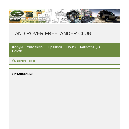
LAND ROVER FREELANDER CLUB
Форум
Участники
Правила
Поиск
Регистрация
Войти
Активные темы
Объявление