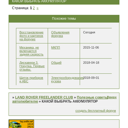
КАКОЙ ВЫБРАТЬ АККУМУЛЯТОР
Страница:
1
2
»
Похожие темы
Восстановление
Объявления
Сегодня
фото и картинок
форума
на форуме
Механика, не
МКПП
2015-11-06
включается
задняя скорость
Дискавери 3.
Общий
2018-04-18
Покупка. Первые
отзывы.
Щиток приборов
Электрооборудование
2018-09-01
и АБС
кузова
Вверх
»
LAND ROVER FREELANDER CLUB
»
Полезные советы
автолюбителю
»
КАКОЙ ВЫБРАТЬ АККУМУЛЯТОР
создать бесплатный форум