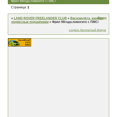
Фрил 98года.помогите с ПМС!
Страница:
1
Вверх
»
LAND ROVER FREELANDER CLUB
»
Вискомуфта, кардан,
подвесные подшипники
»
Фрил 98года.помогите с ПМС!
создать бесплатный форум