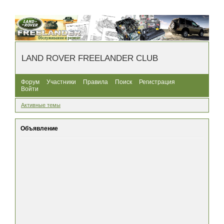
LAND ROVER FREELANDER CLUB
Форум
Участники
Правила
Поиск
Регистрация
Войти
Активные темы
Объявление