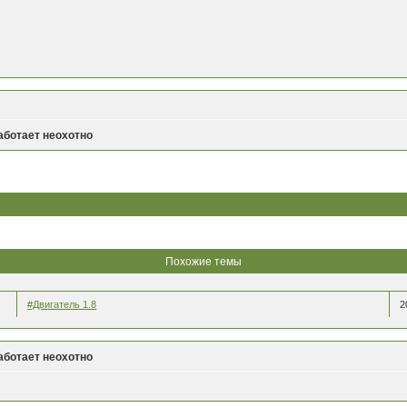
аботает неохотно
Похожие темы
#Двигатель 1.8
2
аботает неохотно