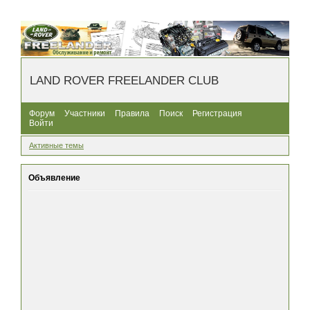
LAND ROVER FREELANDER CLUB
Форум
Участники
Правила
Поиск
Регистрация
Войти
Активные темы
Объявление