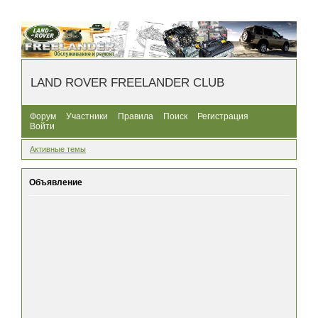
LAND ROVER FREELANDER CLUB
Форум
Участники
Правила
Поиск
Регистрация
Войти
Активные темы
Объявление