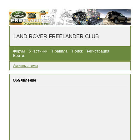
LAND ROVER FREELANDER CLUB
Форум
Участники
Правила
Поиск
Регистрация
Войти
Активные темы
Объявление