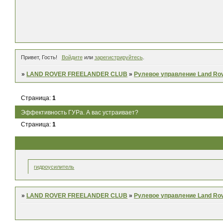
Привет, Гость!
Войдите
или
зарегистрируйтесь
.
»
LAND ROVER FREELANDER CLUB
»
Рулевое управление Land Rov
Страница:
1
Эффективность ГУРа. А вас устраивает?
Страница:
1
гидроусилитель
»
LAND ROVER FREELANDER CLUB
»
Рулевое управление Land Rov