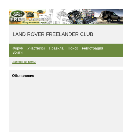
LAND ROVER FREELANDER CLUB
Форум
Участники
Правила
Поиск
Регистрация
Войти
Активные темы
Объявление