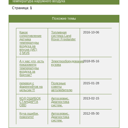
Температура наружнего воздуха
Страница:
1
Похожие темы
Какое
Топливная
2016-10-06
сопротивление
система Land
датчика
Rover Freelander
температуры
воздуха на
впуске (IAT)
2,5KV6
А у нас что, есть
Электрооборудование
2018-05-16
показометр
кузова
температуры
воздуха за
бортом?
перевод с
Полезные
2015-01-28
фаренгейтов на
советы
цельсии !!!
автолюбителю
КОД ОШИБОК
Автосервис.
2013-02-15
СТАНДАРТА
Диагностика
OBD
систем.
Куча ошибок,
Автосервис.
2012-05-30
помогите!
Диагностика
систем.