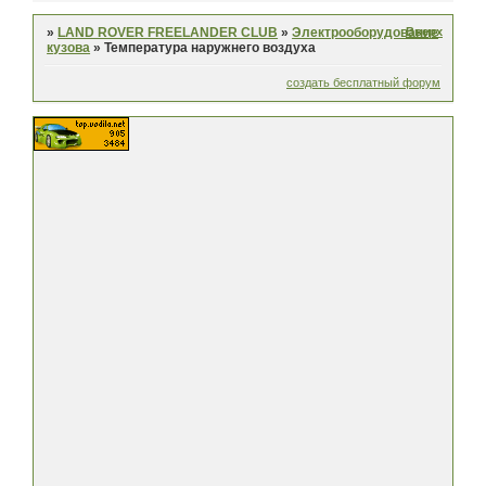
Вверх
»
LAND ROVER FREELANDER CLUB
»
Электрооборудование
кузова
»
Температура наружнего воздуха
создать бесплатный форум