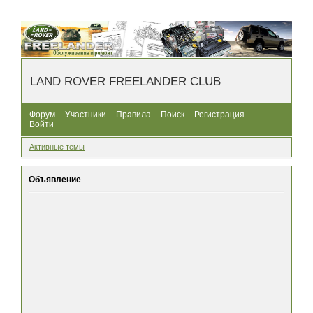
LAND ROVER FREELANDER CLUB
Форум
Участники
Правила
Поиск
Регистрация
Войти
Активные темы
Объявление