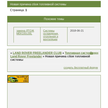
Новая причина сбоя топливной системы
Страница:
1
Похожие темы
замена ДТОЖ
Системы
2018-06-21
MEK100130L
охлаждения,
отопления и
вентиляции
Вверх
»
LAND ROVER FREELANDER CLUB
»
Топливная система
Land Rover Freelander
»
Новая причина сбоя топливной
системы
создать бесплатный форум