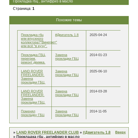
Прокладка гбц , антифриз в масло
Страница:
1
Похожие темы
Прокладка гбц
#Двигатель 1.8
2025-04-24
или впускного
коллектора?"Винегрет"
или всё "в кучу".
Прокладка ГБЦ,
Замена
2014-01-23
перегрев,
прокладки ГБЦ
ремонт движка.
LAND ROVER
Замена
2025-06-10
FREELANDER.
прокладки ГБЦ
Замена
прокладки ГБЦ.
LAND ROVER
Замена
2014-03-28
FREELANDER.
прокладки ГБЦ
Замена
прокладки ГБЦ.
Поменял
Замена
2014-11-05
прокладку ГБЦ
прокладки ГБЦ
Вверх
»
LAND ROVER FREELANDER CLUB
»
#Двигатель 1.8
»
Прокладка гбц , антифриз в масло