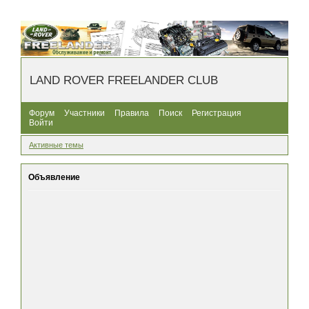
LAND ROVER FREELANDER CLUB
Форум
Участники
Правила
Поиск
Регистрация
Войти
Активные темы
Объявление