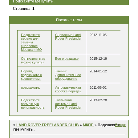
Подскажите где купить .
Страница:
1
Похожие темы
Подскажите
Сцепление Land
2012-11-05
сервис для
Rover Freelander
замены
сцепления
Москва и МО
Сеттилины (где
Все о раздатке
2015-12-19
можно купить)
Пороги,
Тюнинг.
2014-01-12
подскажите с
Дополнительное
креплением.
оборудование
подскажите.
Автоматическая
2011-06-02
коробка передач
Подскажите
Топливная
2013-02-28
возможную
система Land
неисправность
Rover Freelander
Вверх
»
LAND ROVER FREELANDER CLUB
»
МКПП
»
Подскажите
где купить .