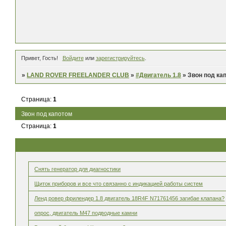
Привет, Гость!
Войдите
или
зарегистрируйтесь
.
»
LAND ROVER FREELANDER CLUB
»
#Двигатель 1.8
»
Звон под ка
Страница:
1
Звон под капотом
Страница:
1
Снять генератор для диагностики
Щиток приборов и все что связанно с индикацией работы систем
Ленд ровер фрилендер 1.8 двигатель 18R4F N71761456 загибае клапана?
опрос, двигатель М47 подводные камни