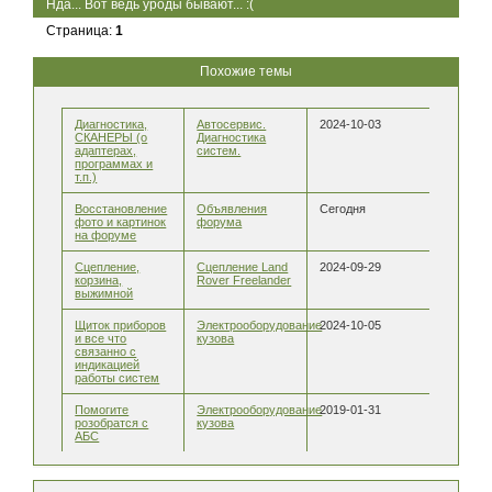
Нда... Вот ведь уроды бывают... :(
Страница:
1
Похожие темы
Диагностика,
Автосервис.
2024-10-03
СКАНЕРЫ (о
Диагностика
адаптерах,
систем.
программах и
т.п.)
Восстановление
Объявления
Сегодня
фото и картинок
форума
на форуме
Сцепление,
Сцепление Land
2024-09-29
корзина,
Rover Freelander
выжимной
Щиток приборов
Электрооборудование
2024-10-05
и все что
кузова
связанно с
индикацией
работы систем
Помогите
Электрооборудование
2019-01-31
розобратся с
кузова
АБС