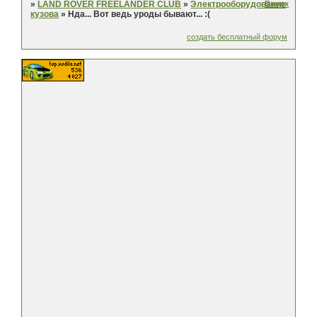
Вверх
»
LAND ROVER FREELANDER CLUB
»
Электрооборудование
кузова
»
Нда... Вот ведь уроды бывают... :(
создать бесплатный форум