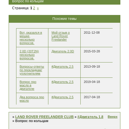
Вопрос по кольцам
Страница:
1
2
»
Похожие темы
Вот, оказался в
Мой отзыв о
2011-12-08
мешке,
Land Rover
несколько
Freelander
вопросов.
2.0D (20T2N)
Двигатель 2.0D
2015-03-28
несколько
вопросов.
Вопросы-ответы
#Двигатель 2.5
2013-09-18
по прокладкам/
уплотнителям
Вопрос про
#Двигатель 2.5
2019-04-18
масло в
двигателе
Два вопроса про
#Двигатель 2.5
2017-04-18
масло
Вверх
»
LAND ROVER FREELANDER CLUB
»
#Двигатель 1.8
»
Вопрос по кольцам