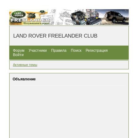
LAND ROVER FREELANDER CLUB
Форум
Участники
Правила
Поиск
Регистрация
Войти
Активные темы
Объявление